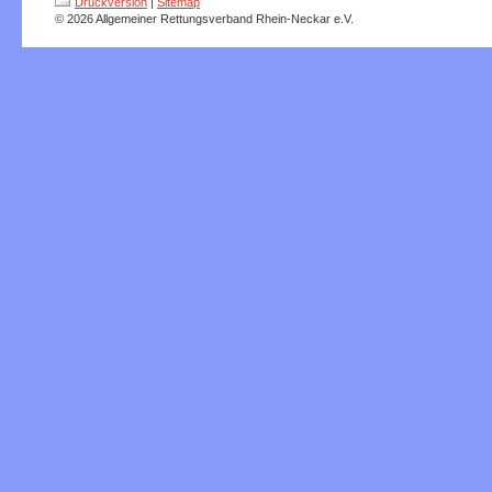
Druckversion
|
Sitemap
© 2026 Allgemeiner Rettungsverband Rhein-Neckar e.V.