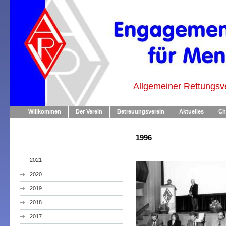
Allgemeiner Rettungsv
Willkommen
Der Verein
Betreuungsverein
Aktuelles
Ch
1996
2021
2020
2019
2018
2017