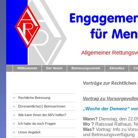
Allgemeiner Rettungsv
Willkommen
Der Verein
Betreuungsverein
Aktuelles
Ch
Vorträge zur Rechtlichen
Rechtliche Betreuung
Vortrag zu Vorsorgevollm
Ehrenamtliche(r) BetreuerInnen
„Woche der Demenz“ vom 
Wie kann Ihnen der ARV helfen?
Wann?
Dienstag, den 22.09
Wo ?
Ratssaal Rathaus, Nus
Ich habe da noch Fragen
Was?
Vortrag: Info zu Vor
Unser Angebot
und Betreuungsverfügung