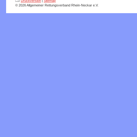
Druckversion
|
Sitemap
© 2026 Allgemeiner Rettungsverband Rhein-Neckar e.V.