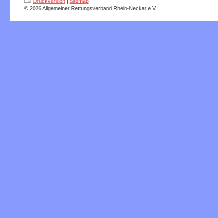
Druckversion
|
Sitemap
© 2026 Allgemeiner Rettungsverband Rhein-Neckar e.V.