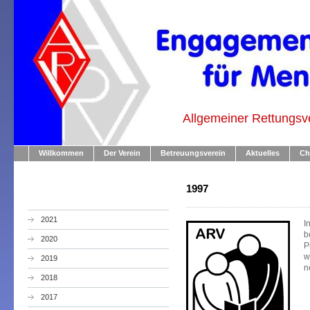
Allgemeiner Rettungsv
Willkommen
Der Verein
Betreuungsverein
Aktuelles
Ch
1997
2021
I
b
2020
P
w
2019
n
2018
2017