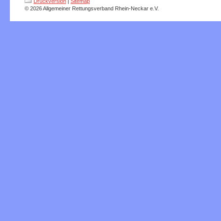
Druckversion
|
Sitemap
© 2026 Allgemeiner Rettungsverband Rhein-Neckar e.V.